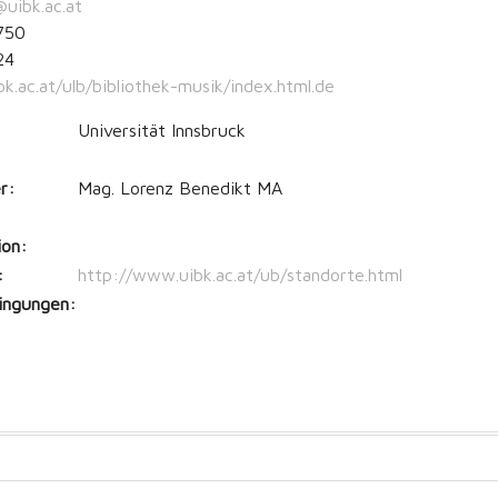
@uibk.ac.at
750
24
k.ac.at/ulb/bibliothek-musik/index.html.de
Universität Innsbruck
r:
Mag. Lorenz Benedikt MA
ion:
:
http://www.uibk.ac.at/ub/standorte.html
ingungen: