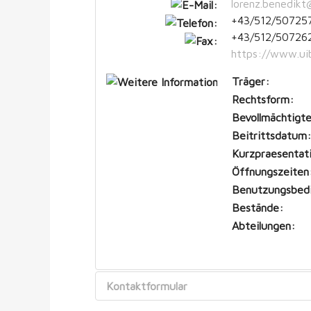
lorenz.benedikt
+43/512/50725
+43/512/50726
https://www.uib
Träger:
Rechtsform:
Bevollmächtigte
Beitrittsdatum:
Kurzpraesentat
Öffnungszeiten
Benutzungsbed
Bestände:
Abteilungen:
Kontaktformular