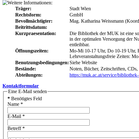
Träger:
Stadt Wien
Rechtsform:
GmbH
Bevollmächtigter:
Mag. Katharina Weissmann (Koordi
Beitrittsdatum:
Kurzpraesentation:
Die Bibliothek der MUK ist eine sow
in der optimalen Versorgung der N
entleihbar.
Öffnungszeiten:
Mo-Mi 10-17 Uhr, Do 10-19 Uhr, 
Lehrveranstaltungsfreie Zeiten: M
Benutzungsbedingungen:
Siehe Website
Bestände:
Noten, Bücher, Zeitschriften, CD
Abteilungen:
https://muk.ac.at/service/bibliothe
Kontaktformular
Eine E-Mail senden
*
Benötigtes Feld
Name
*
E-Mail
*
Betreff
*