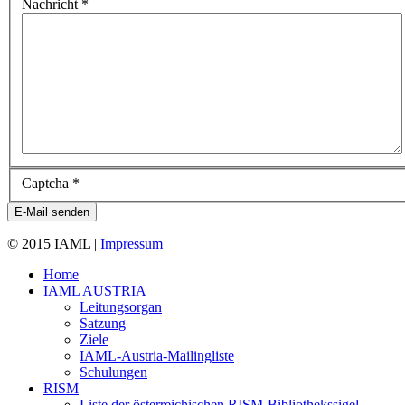
Nachricht
*
Captcha
*
E-Mail senden
© 2015 IAML |
Impressum
Home
IAML AUSTRIA
Leitungsorgan
Satzung
Ziele
IAML-Austria-Mailingliste
Schulungen
RISM
Liste der österreichischen RISM-Bibliothekssigel